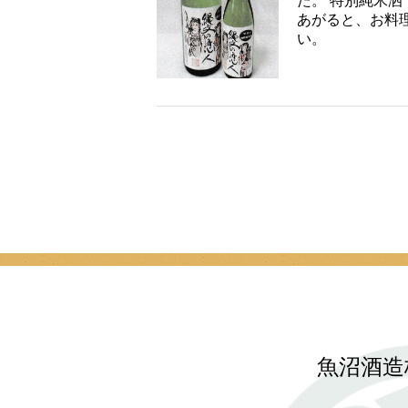
た。 特別純米
あがると、お料
い。
魚沼酒造